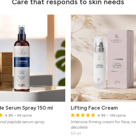
Care that responds to skin needs
de Serum Spray 150 ml
Lifting Face Cream
4.95
– 64 opinie
4.95
– 146 opinie
onal peptide serum spray
Intensive firming cream for face, ne
décolleté.
50 ml