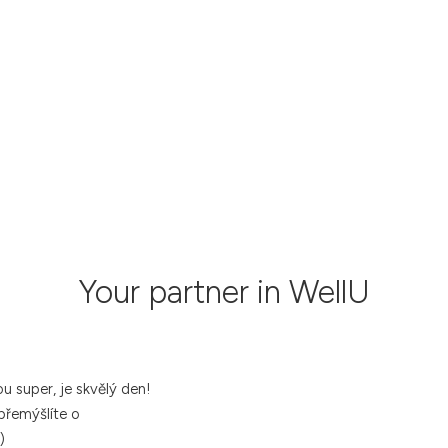
Your partner in WellU
u super, je skvělý den!
 přemýšlíte o
)