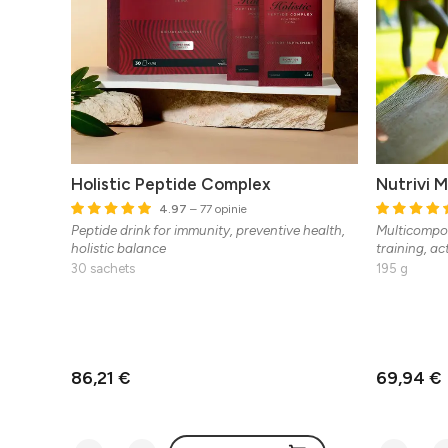
Holistic Peptide Complex
Nutrivi 
4.97
– 77 opinie
Peptide drink for immunity, preventive health,
Multicompon
holistic balance
training, act
30 sachets
195 g
86,21 €
69,94 €