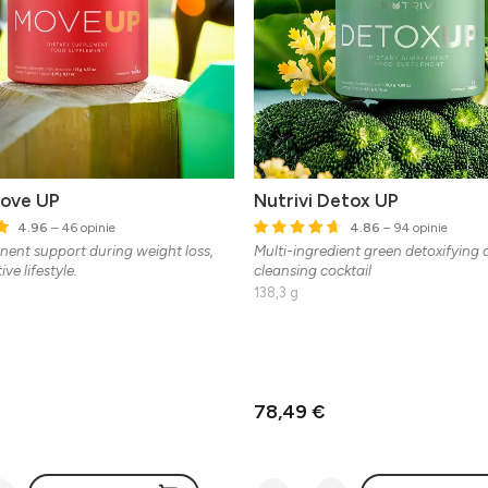
Move UP
Nutrivi Detox UP
4.96
– 46 opinie
4.86
– 94 opinie
ent support during weight loss,
Multi-ingredient green detoxifying
ive lifestyle.
cleansing cocktail
138,3 g
78,49 €