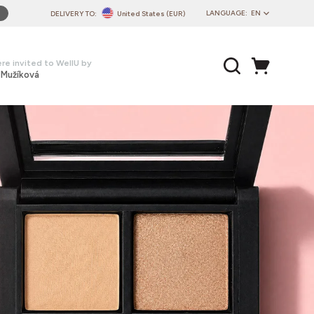
LANGUAGE:
EN
DELIVERY TO:
United States (EUR)
PL
EN
re invited to WellU by
 Mužíková
DE
CZ
SK
IT
FR
PT
HU