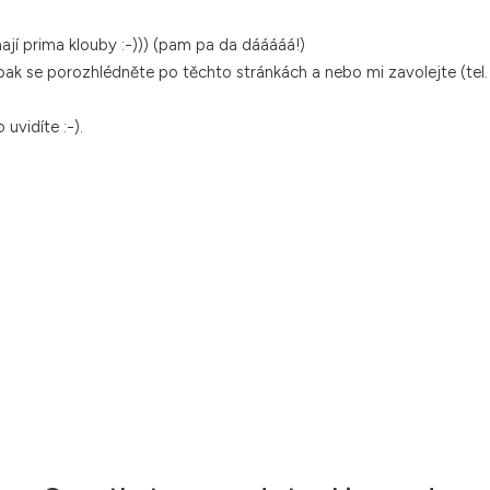
ají prima klouby :-))) (pam pa da dááááá!)
 pak se porozhlédněte po těchto stránkách a nebo mi zavolejte (tel
uvidíte :-).