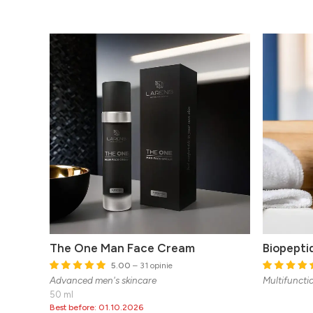
The One Man Face Cream
Biopepti
5.00
– 31 opinie
Advanced men's skincare
Multifuncti
50 ml
Best before: 01.10.2026