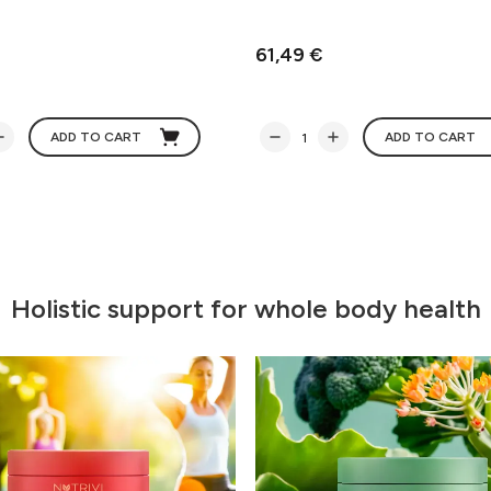
61,49 €
ADD TO CART
ADD TO CART
Holistic support for whole body health