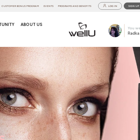
CUSTOMER BONUS PROGRAM
EVENTS
PROGRAMS AND BENEFITS
LOG IN
SIGN UP
TUNITY
ABOUT US
You we
Radka