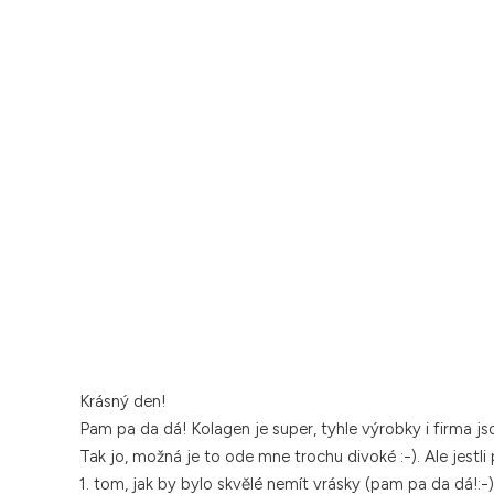
Krásný den!
Pam pa da dá! Kolagen je super, tyhle výrobky i firma jso
Tak jo, možná je to ode mne trochu divoké :-). Ale jestli
1. tom, jak by bylo skvělé nemít vrásky (pam pa da dá!:-)