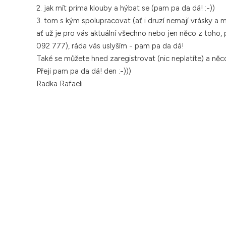
2. jak mít prima klouby a hýbat se (pam pa da dá! :-))
3. tom s kým spolupracovat (ať i druzí nemají vrásky a m
ať už je pro vás aktuální všechno nebo jen něco z toho,
092 777), ráda vás uslyším - pam pa da dá!
Také se můžete hned zaregistrovat (nic neplatíte) a něco 
Přeji pam pa da dá! den :-)))
Radka Rafaeli