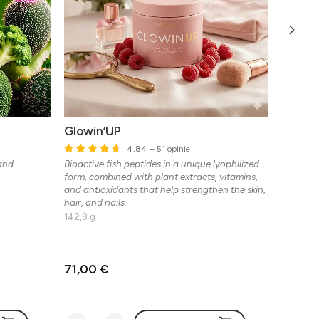
Glowin’UP
Collag
4.84
– 51 opinie
 and
Bioactive fish peptides in a unique lyophilized
Lyophili
form, combined with plant extracts, vitamins,
30 kapslí
and antioxidants that help strengthen the skin,
hair, and nails.
142,8 g
71,00 €
34,61 